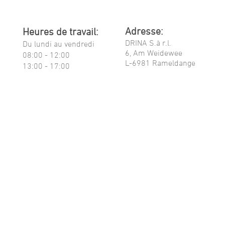
Adresse:
Heures de travail:
DRINA S.à r.l.
Du lundi au vendredi
6, Am Weidewee
08:00 - 12:00
L-6981 Rameldange
13:00 - 17:00
MENTIONS LÉGALES
|
DISCLAIMER
|
PROTECTION DES DONNÉES