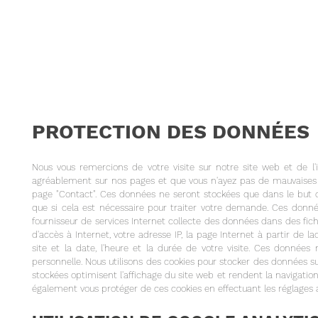
PROTECTION DES DONNÉES
Nous vous remercions de votre visite sur notre site web et de l'
agréablement sur nos pages et que vous n'ayez pas de mauvaises su
page "Contact". Ces données ne seront stockées que dans le but
que si cela est nécessaire pour traiter votre demande. Ces donnée
fournisseur de services Internet collecte des données dans des fichi
d'accès à Internet, votre adresse IP, la page Internet à partir de la
site et la date, l'heure et la durée de votre visite. Ces données 
personnelle. Nous utilisons des cookies pour stocker des données su
stockées optimisent l'affichage du site web et rendent la navigatio
également vous protéger de ces cookies en effectuant les réglages 